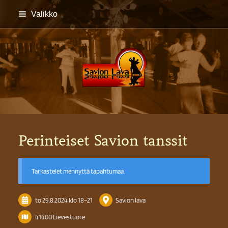
Siirry
Valikko
sivun
sisältöön
Savion lava
Perinteiset Savion tanssit
Tarkastelet mennyttä tapahtumaa.
to 29.8.2024
klo 18
–
21
Savion lava
41400 Lievestuore