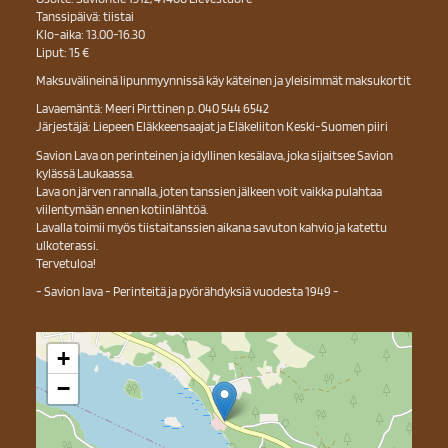
Tanssipäivä: tiistai
Klo-aika: 13.00-16.30
Liput: 15 €
Maksuvälineinä lipunmyynnissä käy käteinen ja yleisimmät maksukortit
Lavaemäntä: Meeri Pirttinen p. 040 544 6542
Järjestäjä: Liepeen Eläkkeensaajat ja Eläkeliiton Keski-Suomen piiri
Savion Lava on perinteinen ja idyllinen kesälava, joka sijaitsee Savion
kylässä Laukaassa.
Lava on järven rannalla, joten tanssien jälkeen voit vaikka pulahtaa
viilentymään ennen kotiinlähtöä.
Lavalla toimii myös tiistaitanssien aikana savuton kahvio ja katettu
ulkoterassi.
Tervetuloa!
- Savion lava - Perinteitä ja pyörähdyksiä vuodesta 1949 -
+
−