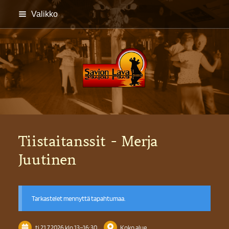
Siirry
Valikko
sivun
sisältöön
Savion lava
Tiistaitanssit - Merja
Juutinen
Tarkastelet mennyttä tapahtumaa.
ti 21.7.2026
klo 13
–
16:30
Koko alue