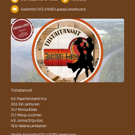
Saviontie 1312, 41400 Laukaa Lievestuore
Tiistaitanssit
9.6. Pepe Niinilahti trio
30.6. Eki Jantunen
14.7. Minna Äikäs
21.7. Merja Juutinen
4.8. Jonna Ortju duo
18.8. Helena Lerkkanen
Osoite: Saviontie 1312, 41400 Lievestuore