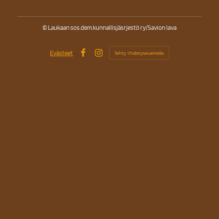
©
Laukaan sos.dem.kunnallisjäsrjestö ry/Savion lava
Evästeet
Tehty Yhdistysavaimella
Facebook
Instagram