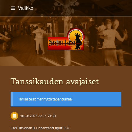
Siirry
Valikko
sivun
sisältöön
Savion lava
Tanssikauden avajaiset
Tarkastelet mennyttä tapahtumaa.
su 5.6.2022
klo 17
–
21:30
Kari HIrvonen & Onnentähti, liput 16 €