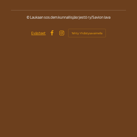
©
Laukaan sos.dem.kunnallisjäsrjestö ry/Savion lava
Evästeet
Tehty Yhdistysavaimella
Facebook
Instagram