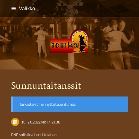
Siirry
Valikko
sivun
sisältöön
Savion lava
Sunnuntaitanssit
Tarkastelet mennyttä tapahtumaa.
su 12.6.2022
klo 17
–
21:30
PNP solistina Henri Jokinen