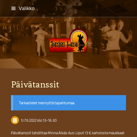
Siirry
Valikko
sivun
sisältöön
Savion lava
Päivätanssit
Tarkastelet mennyttä tapahtumaa.
ti 7.6.2022
klo 13
–
16:30
Päivätanssit tahdittaa Minna Äikäs duo. Liput 13 €, kahviosta maukkaat