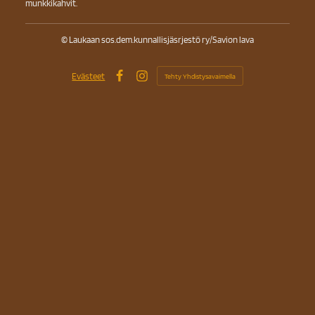
munkkikahvit.
©
Laukaan sos.dem.kunnallisjäsrjestö ry/Savion lava
Evästeet
Tehty Yhdistysavaimella
Facebook
Instagram