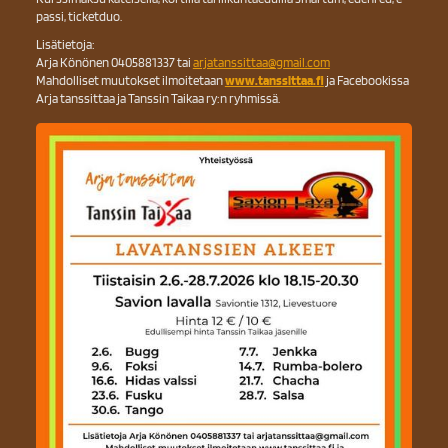
passi, ticketduo.
Lisätietoja:
Arja Könönen 0405881337 tai
arjatanssittaa@gmail.com
Mahdolliset muutokset ilmoitetaan
www.tanssittaa.fi
ja Facebookissa
Arja tanssittaa ja Tanssin Taikaa ry:n ryhmissä.