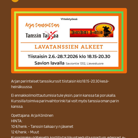
Arjan perinteiset tanssikurssit tiistaisin klo18.15-20.30 kesä-
heinäkuussa.
Ei ennakkoilmoittautumisia tule yksin, parin kanssa tai porukalla.
Kurssilla toimiva parinvaihtorinki tai voit myös tanssia oman parin
kanssa.
Opettajana: Arja Könönen
HINTA:
10 €/henk. - Tanssin taikaa ry:n jäsenet
12 €/henk. - Muut
Kurssimaksu käteisellä, kortilla tai liikuntaeduilla smartum, edenred, e-