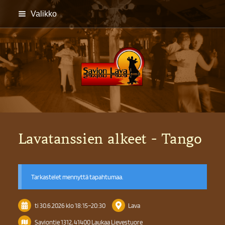
Siirry
Valikko
sivun
sisältöön
Savion lava
Lavatanssien alkeet - Tango
Tarkastelet mennyttä tapahtumaa.
ti 30.6.2026
klo 18:15
–
20:30
Lava
Saviontie 1312, 41400 Laukaa Lievestuore