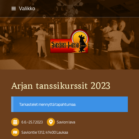
Siirry
Valikko
sivun
sisältöön
Savion lava
Arjan tanssikurssit 2023
Tarkastelet mennyttä tapahtumaa.
6.6.
–
25.7.2023
Savion lava
Saviontie 1312, 41400 Laukaa