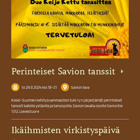
Perinteiset Savion tanssit
to 29.8.2024
klo 18
–
21
Savion lava
Keski-Suomen kehitysvammaisten tuki ry:n järjestämät perinteiset
tanssit kaikille ystäville ja tanssijoille, Savion lavalla osoite Saviontie
1312, Lievestuore
Ikäihmisten virkistyspäivä