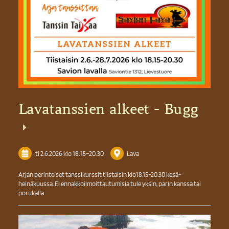
Lavatanssien alkeet - Bugg
ti 2.6.2026
klo 18:15
–
20:30
Lava
Arjan perinteiset tanssikurssit tiistaisin klo18.15-20.30 kesä-
heinäkuussa. Ei ennakkoilmoittautumisia tule yksin, parin kanssa tai
porukalla.