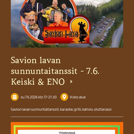
Savion lavan
sunnuntaitanssit - 7.6.
Keiski & ENO
su 7.6.2026
klo 17
–
21:30
Koko alue
Savion lavan sunnuntaitanssit, karaoke, grilli, kahvio, olutterassi