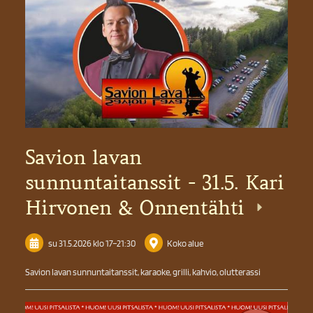
Savion lavan
sunnuntaitanssit - 31.5. Kari
Hirvonen & Onnentähti
su 31.5.2026
klo 17
–
21:30
Koko alue
Savion lavan sunnuntaitanssit, karaoke, grilli, kahvio, olutterassi