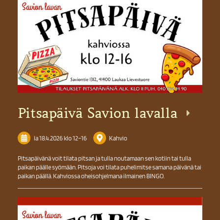
Pitsapäivä Savion lavalla
la 18.4.2026
klo 12
–
16
Kahvio
Pitsapäivänä voit tilata pitsan ja tulla noutamaan sen kotiin tai tulla
paikan päälle syömään. Pitsoja voi tilata puhelimitse samana päivänä tai
paikan päällä. Kahviossa oheisohjelmana ilmainen BINGO.