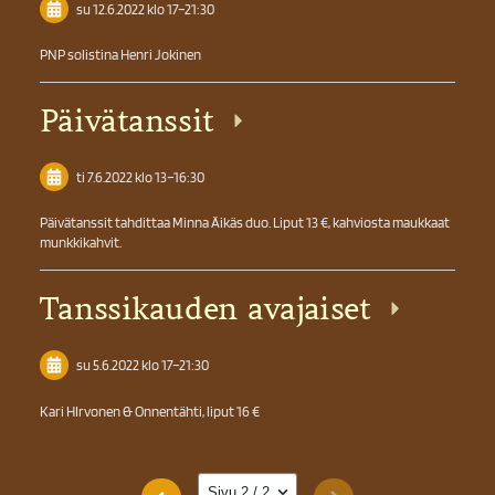
su 12.6.2022
klo 17
–
21:30
PNP solistina Henri Jokinen
Päivätanssit
ti 7.6.2022
klo 13
–
16:30
Päivätanssit tahdittaa Minna Äikäs duo. Liput 13 €, kahviosta maukkaat
munkkikahvit.
Tanssikauden avajaiset
su 5.6.2022
klo 17
–
21:30
Kari HIrvonen & Onnentähti, liput 16 €
Sivun valinta