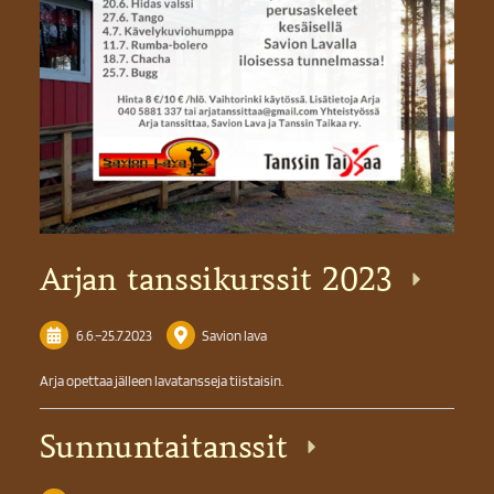
Arjan tanssikurssit 2023
6.6.
–
25.7.2023
Savion lava
Arja opettaa jälleen lavatansseja tiistaisin.
Sunnuntaitanssit