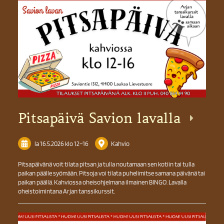
Pitsapäivä Savion lavalla
la 16.5.2026
klo 12
–
16
Kahvio
Pitsapäivänä voit tilata pitsan ja tulla noutamaan sen kotiin tai tulla
paikan päälle syömään. Pitsoja voi tilata puhelimitse samana päivänä tai
paikan päällä. Kahviossa oheisohjelmana ilmainen BINGO. Lavalla
oheistoimintana Arjan tanssikurssit.