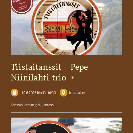
Tiistaitanssit - Pepe
Niinilahti trio
ti 9.6.2026
klo 13
–
16:30
Koko alue
Tanssia, kahvio, grilli, terassi