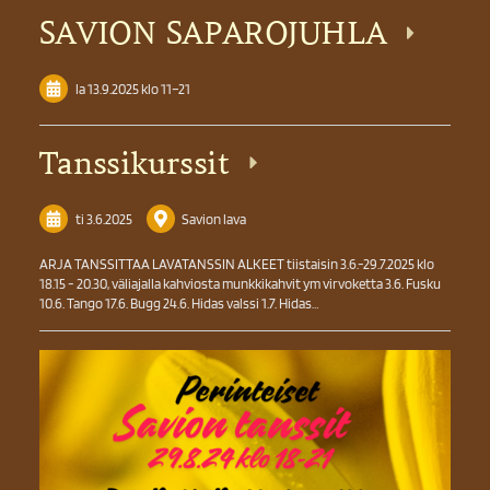
SAVION SAPAROJUHLA
la 13.9.2025
klo 11
–
21
Tanssikurssit
ti 3.6.2025
Savion lava
ARJA TANSSITTAA LAVATANSSIN ALKEET tiistaisin 3.6.-29.7.2025 klo
18.15 - 20.30, väliajalla kahviosta munkkikahvit ym virvoketta 3.6. Fusku
10.6. Tango 17.6. Bugg 24.6. Hidas valssi 1.7. Hidas…