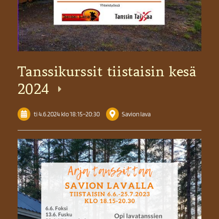
Tanssikurssit tiistaisin kesä
2024
ti 4.6.2024
klo 18:15
–
20:30
Savion lava