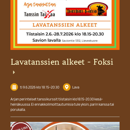
Lavatanssien alkeet - Foksi
ti 9.6.2026
klo 18:15
–
20:30
Lava
Arjan perinteiset tanssikurssit tiistaisin klo18.15-20.30 kesä-
heinäkuussa. Ei ennakkoilmoittautumisia tule yksin, parin kanssa tai
porukalla.