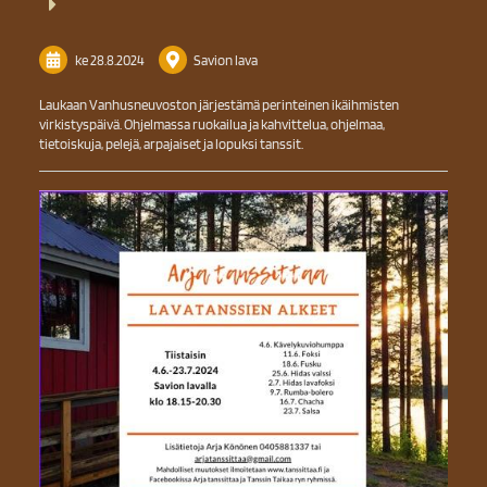
ke 28.8.2024
Savion lava
Laukaan Vanhusneuvoston järjestämä perinteinen ikäihmisten
virkistyspäivä. Ohjelmassa ruokailua ja kahvittelua, ohjelmaa,
tietoiskuja, pelejä, arpajaiset ja lopuksi tanssit.