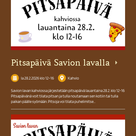
Pitsapäivä Savion lavalla
la 28.2.2026
klo 12
–
16
Kahvio
Savion lavan kahviossa järjestetään pitsapäivä lauantaina 28.2. klo 12-16
Pitsapäivänä voit tilata pitsan ja tulla noutamaan sen kotiin tai tulla
paikan päälle syömään. Pitsoja voi tilata puhelimitse…