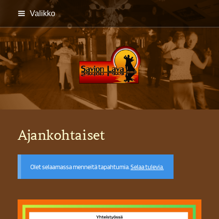
Siirry
Valikko
sivun
sisältöön
Savion lava
Ajankohtaiset
Olet selaamassa menneitä tapahtumia.
Selaa tulevia.